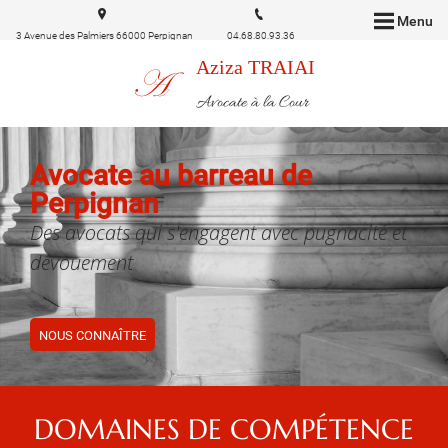
Menu
3 Avenue des Palmiers 66000 Perpignan
04.68.80.93.36
Aziza TRAIAI
Avocate à la Cour
Avocate au barreau de
Perpignan
Des avocats qui s'engagent avec pugnacité et
dévouement
NOUS CONNAÎTRE
DOMAINES DE COMPÉTENCE