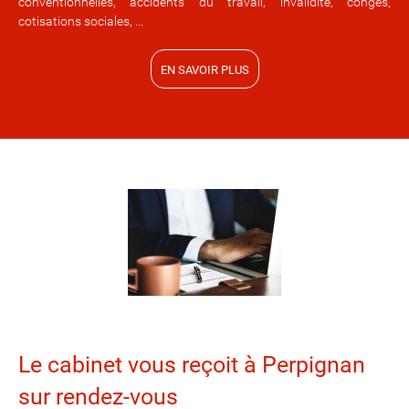
conventionnelles, accidents du travail, invalidité, congés,
cotisations sociales, ...
EN SAVOIR PLUS
Le cabinet vous reçoit à Perpignan
sur rendez-vous