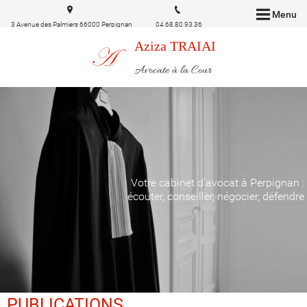
Menu
3 Avenue des Palmiers 66000 Perpignan
04.68.80.93.36
Aziza TRAIAI
Avocate à la Cour
Votre cabinet d'avocat à Perpignan :
écouter, conseiller, négocier, défendre
PUBLICATIONS