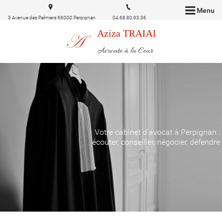
Menu
3 Avenue des Palmiers 66000 Perpignan
04.68.80.93.36
Aziza TRAIAI
Avocate à la Cour
Votre cabinet d'avocat à Perpignan :
écouter, conseiller, négocier, défendre