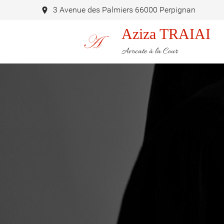
3 Avenue des Palmiers 66000 Perpignan
Aziza TRAIAI
Avocate à la Cour